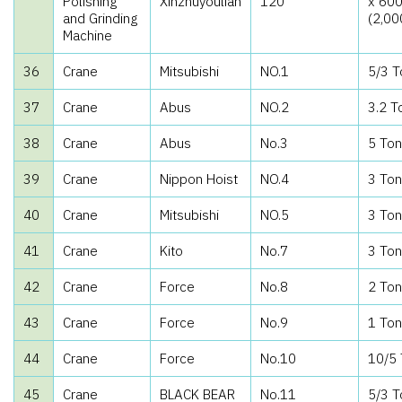
Polishing
Xinzhuyoulian
120
x 600
and Grinding
(2,00
Machine
36
Crane
Mitsubishi
NO.1
5/3 T
37
Crane
Abus
NO.2
3.2 T
38
Crane
Abus
No.3
5 Ton
39
Crane
Nippon Hoist
NO.4
3 Ton
40
Crane
Mitsubishi
NO.5
3 Ton
41
Crane
Kito
No.7
3 Ton
42
Crane
Force
No.8
2 Ton
43
Crane
Force
No.9
1 Ton
44
Crane
Force
No.10
10/5
45
Crane
BLACK BEAR
No.11
5/3 T