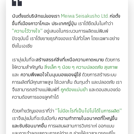
นับตั้งแต่บริษัทแม่ของเรา
Meiwa Seisakusho Ltd.
ก่อตั้ง
ขึ้นที่เมืองคาวาโกเอะ ประเทศญี่ปุ่น
เราได้ยึดมั่นในคำว่า
“ความไว้วางใจ”
อยู่เสมอในกระบวนการผลิตแม่พิมพ์
ปัจจุบันนี้ เราได้ขยายธุรกิจของเราไปทั่วโลก โดยเฉพาะอย่าง
ยิ่งในเอเชีย
เรามุ่งมั่นที่จะ
สร้างสรรค์สิ่งที่เหนือความคาดหมาย
ด้วยการ
ให้ความสำคัญกับ
สิ่งเล็ก ๆ น้อย ๆ ความปลอดภัย สุขภาพ
และ
ความพึงพอใจในมุมมองของผู้ใช้
ด้วยการสร้างระบบ
การผลิตที่มีคุณภาพสูง ใช้เวลาสั้น ต้นทุนต่ำ และปลอดภัย เรา
จึงสามารถสร้างแม่พิมพ์ที่
ถูกต้องแม่นยำ
และตอบสนองต่อ
ความต้องการของลูกค้าได้
ด้วยคำขวัญของเราที่ว่า
“ไม่มีอะไรที่เป็นไปไม่ได้ในการผลิต”
เราจึงมุ่งมั่นที่จะรับมือกับ
ความท้าทายในอนาคตที่ใหญ่ขึ้น
และซับซ้อนมากขึ้น
การผสมผสานการวิเคราะห์ ออกแบบ
และการจำลองสถานการณ์ต่าง ๆ ช่วยให้เราสามารถแก้ไข