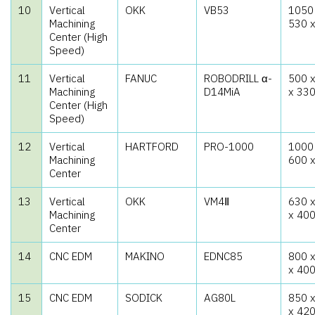
10
Vertical
OKK
VB53
1050
Machining
530 
Center (High
Speed)
11
Vertical
FANUC
ROBODRILL α-
500 
Machining
D14MiA
x 33
Center (High
Speed)
12
Vertical
HARTFORD
PRO-1000
1000
Machining
600 
Center
13
Vertical
OKK
VM4Ⅱ
630 
Machining
x 40
Center
14
CNC EDM
MAKINO
EDNC85
800 
x 40
15
CNC EDM
SODICK
AG80L
850 
x 42