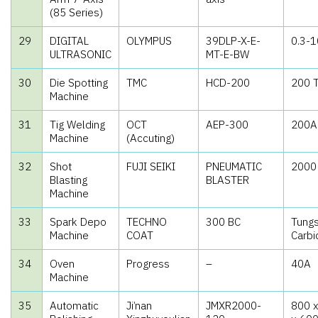
(85 Series)
29
DIGITAL
OLYMPUS
39DLP-X-E-
0.3-
ULTRASONIC
MT-E-BW
30
Die Spotting
TMC
HCD-200
200 
Machine
31
Tig Welding
OCT
AEP-300
200A
Machine
(Accuting)
32
Shot
FUJI SEIKI
PNEUMATIC
2000
Blasting
BLASTER
Machine
33
Spark Depo
TECHNO
300 BC
Tung
Machine
COAT
Carbi
34
Oven
Progress
–
40A
Machine
35
Automatic
Ji’nan
JMXR2000-
800 