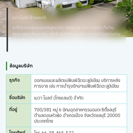
เมวา โมลด์ (ไทยแลนด์)
เราได้รับการรับรองมาตรฐาน ISO 9001 และ ISO 14001 ทั้งด้าน
คุณภาพและสิ่งแวดล้อม เพื่อยืนยันถึงความมุ่งมั่นในการดำเนินงานตาม
มาตรฐานระดับสากล
ข้อมูลบริษัท
ธุรกิจ
ออกแบบและผลิตแม่พิมพ์ฉีดอะลูมิเนียม บริการหลัง
การขาย เช่น การบำรุงรักษาแม่พิมพ์ฉีดอะลูมิเนียม
ชื่อบริษัท
เมวา โมลด์ (ไทยแลนด์) จำกัด
ที่อยู่
700/381 หมู่ 6 นิคมอุตสาหกรรมอมตะซิตี้ชลบุรี
ตำบลดอนหัวฬ่อ อำเภอเมือง จังหวัดชลบุรี 20000
ประเทศไทย
โทรศัพท์
โทร 66-38-465-522