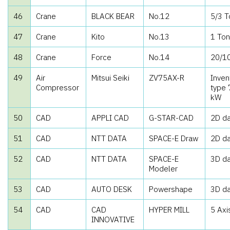
46
Crane
BLACK BEAR
No.12
5/3 T
47
Crane
Kito
No.13
1 Ton
48
Crane
Force
No.14
20/1
49
Air
Mitsui Seiki
ZV75AX-R
Inven
Compressor
type 
kW
50
CAD
APPLI CAD
G-STAR-CAD
2D da
51
CAD
NTT DATA
SPACE-E Draw
2D da
52
CAD
NTT DATA
SPACE-E
3D da
Modeler
53
CAD
AUTO DESK
Powershape
3D da
54
CAD
CAD
HYPER MILL
5 Axi
INNOVATIVE