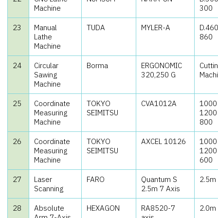
Machine
300
23
Manual
TUDA
MYLER-A
D.460
Lathe
860
Machine
24
Circular
Borma
ERGONOMIC
Cutti
Sawing
320,250 G
Mach
Machine
25
Coordinate
TOKYO
CVA1012A
1000
Measuring
SEIMITSU
1200
Machine
800
26
Coordinate
TOKYO
AXCEL 10126
1000
Measuring
SEIMITSU
1200
Machine
600
27
Laser
FARO
Quantum S
2.5m
Scanning
2.5m 7 Axis
28
Absolute
HEXAGON
RA8520-7
2.0m
Arm 7-Axis
axis