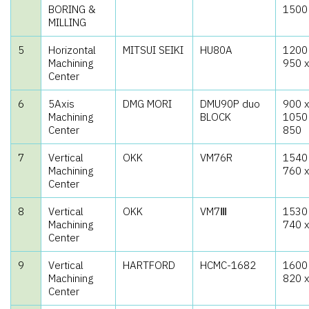
BORING &
1500
MILLING
5
Horizontal
MITSUI SEIKI
HU80A
1200
Machining
950 
Center
6
5Axis
DMG MORI
DMU90P duo
900 
Machining
BLOCK
1050
Center
850
7
Vertical
OKK
VM76R
1540
Machining
760 
Center
8
Vertical
OKK
VM7Ⅲ
1530
Machining
740 
Center
9
Vertical
HARTFORD
HCMC-1682
1600
Machining
820 
Center