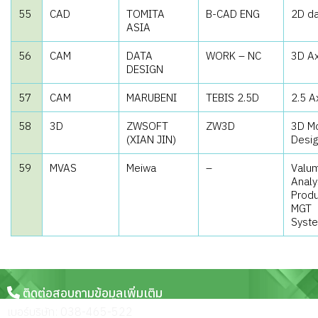
55
CAD
TOMITA
B-CAD ENG
2D da
ASIA
56
CAM
DATA
WORK – NC
3D Ax
DESIGN
57
CAM
MARUBENI
TEBIS 2.5D
2.5 A
58
3D
ZWSOFT
ZW3D
3D M
(XIAN JIN)
Desi
59
MVAS
Meiwa
–
Valu
Analy
Produ
MGT
Syst
ติดต่อสอบถามข้อมูลเพิ่มเติม
เบอร์บริษัท: 038-465-522