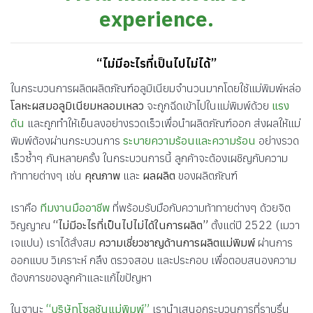
experience.
“ไม่มีอะไรที่เป็นไปไม่ได้”
ในกระบวนการผลิตผลิตภัณฑ์อลูมิเนียมจำนวนมากโดยใช้แม่พิมพ์หล่อ
โลหะผสมอลูมิเนียมหลอมเหลว
จะถูกฉีดเข้าไปในแม่พิมพ์ด้วย
แรง
ดัน
และถูกทำให้เย็นลงอย่างรวดเร็วเพื่อนำผลิตภัณฑ์ออก ส่งผลให้แม่
พิมพ์ต้องผ่านกระบวนการ
ระบายความร้อนและความร้อน
อย่างรวด
เร็วซ้ำๆ กันหลายครั้ง ในกระบวนการนี้ ลูกค้าจะต้องเผชิญกับความ
ท้าทายต่างๆ เช่น
คุณภาพ
และ
ผลผลิต
ของผลิตภัณฑ์
เราคือ
ทีมงานมืออาชีพ
ที่พร้อมรับมือกับความท้าทายต่างๆ ด้วยจิต
วิญญาณ
“ไม่มีอะไรที่เป็นไปไม่ได้ในการผลิต”
ตั้งแต่ปี 2522 (เมวา
เจแปน) เราได้สั่งสม
ความเชี่ยวชาญด้านการผลิตแม่พิมพ์
ผ่านการ
ออกแบบ วิเคราะห์ กลึง ตรวจสอบ และประกอบ เพื่อตอบสนองความ
ต้องการของลูกค้าและแก้ไขปัญหา
ในฐานะ
“บริษัทโซลูชันแม่พิมพ์”
เรานำเสนอกระบวนการที่ราบรื่น