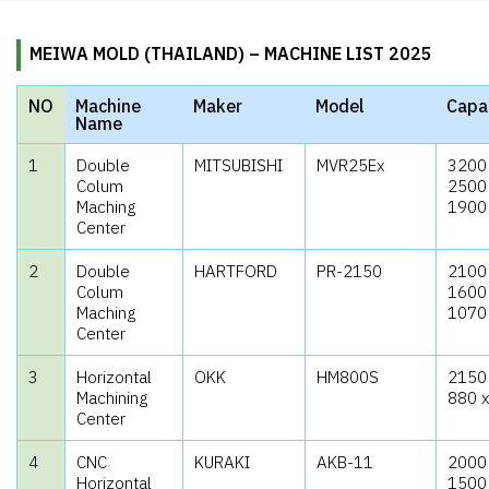
MEIWA MOLD (THAILAND) – MACHINE LIST 2025
NO
Machine
Maker
Model
Capa
Name
1
Double
MITSUBISHI
MVR25Ex
3200
Colum
2500
Maching
1900
Center
2
Double
HARTFORD
PR-2150
2100
Colum
1600
Maching
1070
Center
3
Horizontal
OKK
HM800S
2150
Machining
880 
Center
4
CNC
KURAKI
AKB-11
2000
Horizontal
1500