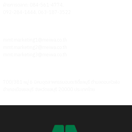
ฝ่ายการตลาด: 084-561-4774,
092-284-1444, 063-187-3522
ส่งอีเมลหาเรา
mmt.marketing1@meiwa.co.th
mmt.marketing2@meiwa.co.th
mmt.marketing3@meiwa.co.th
ที่ตั้งสำนักงาน
700/381 หมู่ 6 นิคมอุตสาหกรรมอมตะซิตี้ชลบุรี ตำบลดอนหัวฬ่อ
อำเภอเมืองชลบุรี จังหวัดชลบุรี 20000 ประเทศไทย