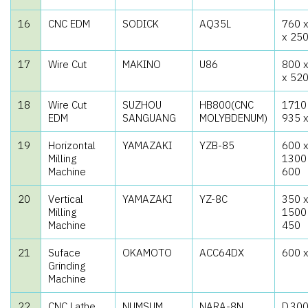
16
CNC EDM
SODICK
AQ35L
760 
x 25
17
Wire Cut
MAKINO
U86
800 
x 52
18
Wire Cut
SUZHOU
HB800(CNC
1710
EDM
SANGUANG
MOLYBDENUM)
935 
19
Horizontal
YAMAZAKI
YZB-85
600 
Milling
1300
Machine
600
20
Vertical
YAMAZAKI
YZ-8C
350 
Milling
1500
Machine
450
21
Suface
OKAMOTO
ACC64DX
600 
Grinding
Machine
22
CNC Lathe
NUMSUM
NARA-8N
D.300